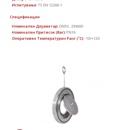
Испитување
:
TS EN 12266-1
Спецификации
Номинален Дијаметар
:
DN50…DN600
Номинален Притисок
(Bar):
PN16
Оперативен Температурен Ранг
(
˚
C):
-10/+120