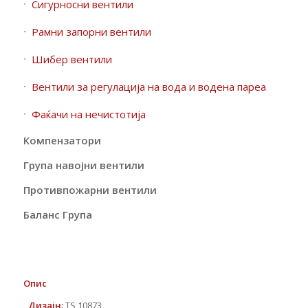
Сигурносни вентили
Рамни запорни вентили
Шибер вентили
Вентили за регулација на вода и водена пареа
Фаќачи на нечистотија
Компензатори
Група навојни вентили
Противпожарни вентили
Баланс Група
Опис
Дизајн
:
TS 10873