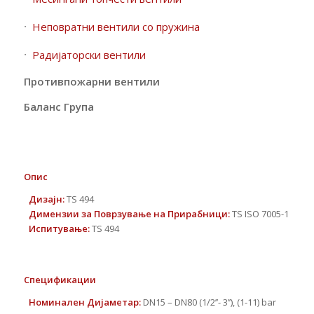
Неповратни вентили со пружина
Радијаторски вентили
Противпожарни вентили
Баланс Група
Опис
Дизајн
:
TS 494
Димензии за Поврзување на Прирабници
:
TS ISO 7005-1
Испитување
:
TS 494
Спецификации
Номинален Дијаметар
:
DN15 – DN80 (1/2’’- 3’’), (1-11) bar