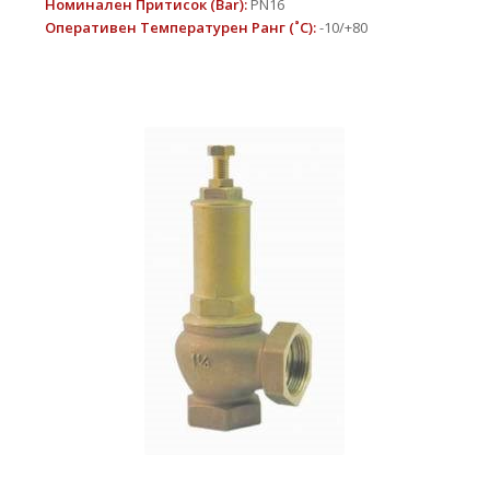
Номинален Притисок
(Bar):
PN16
Оперативен Температурен Ранг
(
˚
C):
-10/+80