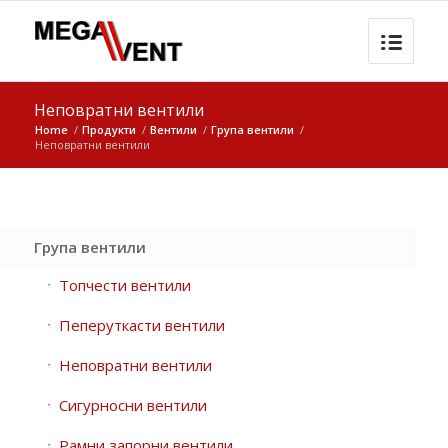
Неповратни вентили
Home
/
Продукти
/
Вентили
/
Група вентили
/
Неповратни вентили
Група вентили
Топчести вентили
Пеперуткасти вентили
Неповратни вентили
Сигурносни вентили
Рамни запорни вентили